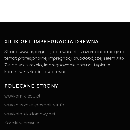
XILIX GEL IMPREGNACJA DREWNA
Strona www.impregnacja-drewna.info zawiera informacje na
temat profesjonalnej impregnacji owadobójczej żelem Xilix.
Żel na spuszczela, impregnowanie drewna, tępienie
korników / szkodników drewna.
POLECANE STRONY
www.korniki.edu.pl
www.spuszczel-pospolity.info
www.kolatek-domowy.net
Korniki w drewnie