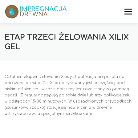
Przejdź
do
Menu
treści
WŁAŚCIWOŚCI
PROCES IMPREGNACJI
FAQ
ETAP TRZECI ŻELOWANIA XILIX
GEL
GALERIA
OPINIE
SZKODNIKI
GDZIE KUPIĆ?
Ostatnim etapem żelowania Xilix jest aplikacja preparatu na
porażone drewno. Żel Xilix natryskiwany jest najczęściej pod
niskim ciśnieniem i w razie potrzeby jest rozcierany za pomocą
pędzli. Z reguły następują po sobie dwie lub trzy aplikacje żelu
w odstępach 15-30 minutowych. W uzasadnionych przypadkach
(stosunkowo rzadko) stosuje się nawiercenia w drewnie i
wstrzykiwanie żelu specjalnymi strzykawkami.